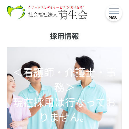
ケアハウスとデイサービスの”あすなろ”
萌生会
社会福祉法人
MENU
採用情報
＜看護師・介護士・事
務＞
現在採用は行なってお
りません。