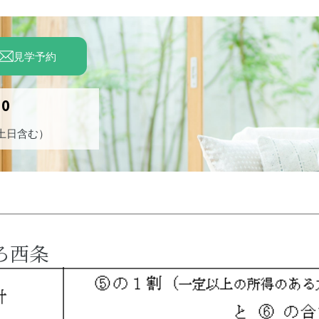
見学予約
00
（土日含む）
ろ西条