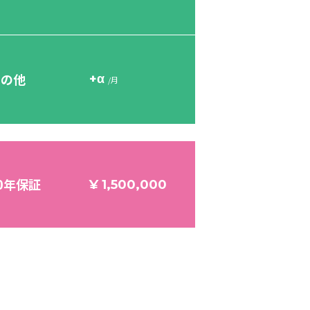
その他
+α
/月
0年保証
¥ 1,500,000