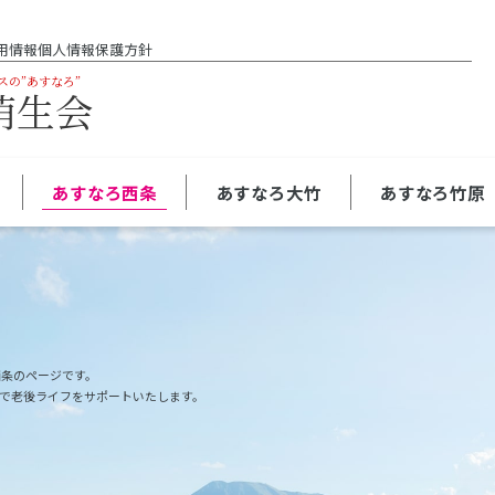
用情報
個人情報保護方針
スの”あすなろ”
萌生会
あすなろ西条
あすなろ大竹
あすなろ竹原
西条のページです。
で老後ライフをサポートいたします。