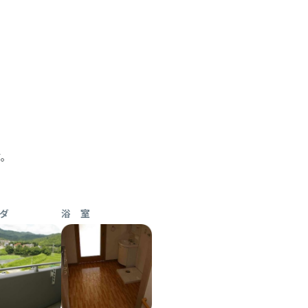
す。
ダ
浴 室