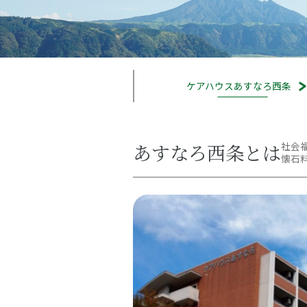
ケアハウス
あすなろ西条
あすなろ西条とは
社会
懐石