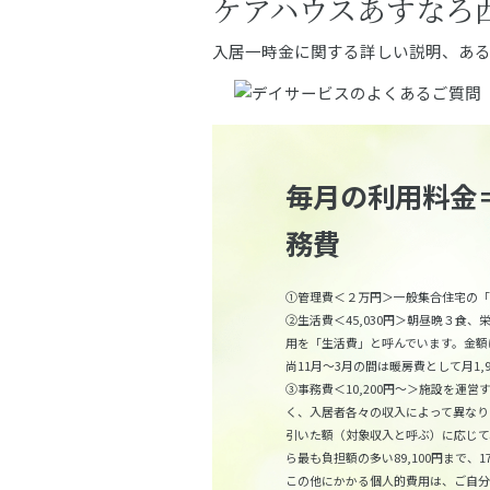
ケアハウスあすなろ
入居一時金に関する詳しい説明、あ
毎月の利用料金
務費
①管理費＜２万円＞一般集合住宅の「
②生活費＜45,030円＞朝昼晩３食
用を「生活費」と呼んでいます。金額
尚11月～3月の間は暖房費として月1,
③事務費＜10,200円～＞施設を運
く、入居者各々の収入によって異なり
引いた額（対象収入と呼ぶ）に応じて、
ら最も負担額の多い89,100円まで、
この他にかかる個人的費用は、ご自分