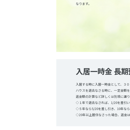
なります。
入居一時金 長
入居する時に入居一時金として、３０
ハウスを退去なさる時に、一定金額を
返金額の計算など詳しくは別項に譲り
◇１年で退去なされば、1/20を差引
◇５年なら5/20を差し引き、10年な
◇20年以上居住なさった場合、返金