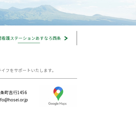
問看護ステーション
あすなろ西条
ライフをサポートいたします。
条町吉行1456
hosei.or.jp