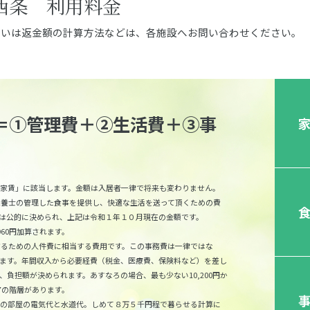
西条 利用料金
るいは返金額の計算方法などは、各施設へお問い合わせください。
＝①管理費＋②生活費＋③事
家賃」に該当します。金額は入居者一律で将来も変わりません。
、栄養士の管理した食事を提供し、快適な生活を送って頂くための費
は公的に決められ、上記は令和１年１０月現在の金額です。
960円加算されます。
営するための人件費に相当する費用です。この事務費は一律ではな
ます。年間収入から必要経費（税金、医療費、保険料など）を差し
負担額が決められます。あすなろの場合、最も少ない10,200円か
17の階層があります。
の部屋の電気代と水道代。しめて８万５千円程で暮らせる計算に