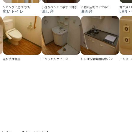
リビングに造り付け。
小さなベンチと手すり付き
平面図反転タイプあり
軒が深く
広いトイレ
流し台
洗面台
LAN
温水洗浄便座
IHクッキングヒーター
右下は洗濯機用防水パン
インター